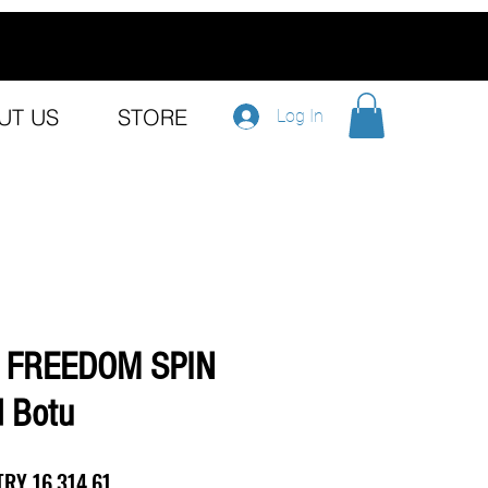
UT US
STORE
Log In
e FREEDOM SPIN
 Botu
egular
Sale
TRY 16,314.61