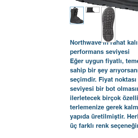
Northwave'in rahat kal
performans seviyesi
Eğer uygun fiyatlı, tem
sahip bir şey arıyorsan
seçimdir. Fiyat noktası
seviyesi bir bot olmas
ilerletecek birçok özell
terlemenize gerek kalm
yapıda üretilmiştir. He
üç farklı renk seçeneğ