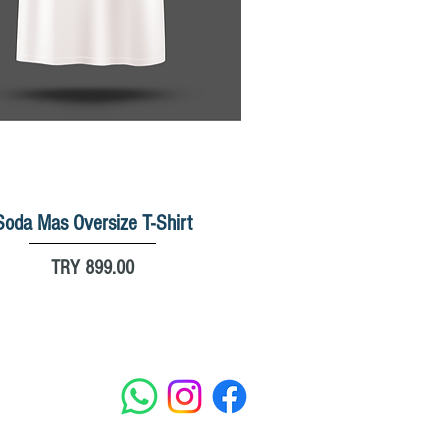
Soda Mas Oversize T-Shirt
Quick View
Price
TRY 899.00