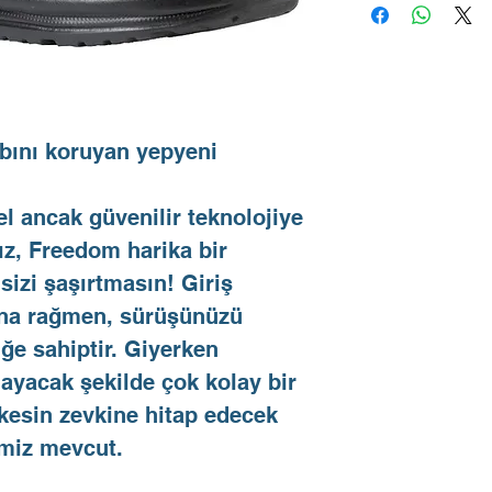
taban, yastıklamalı
zemin tutuşu ve art
Sender Pro iç bot
saran topuk oturu
ayarlanması kolay
konfor sağlar.
ıbını koruyan yepyeni
Üst kısımdaki TPU
kaynaklı güçlendi
ekstra koruma sağ
el ancak güvenilir teknolojiye
Enjekte malzemede
şekilde sarmak için
ız, Freedom harika bir
esneklik sunar.
 sizi şaşırtmasın! Giriş
ına rağmen, sürüşünüzü
iğe sahiptir. Giyerken
ayacak şekilde çok kolay bir
rkesin zevkine hitap edecek
imiz mevcut.