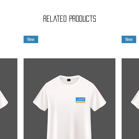
Related Products
New
New