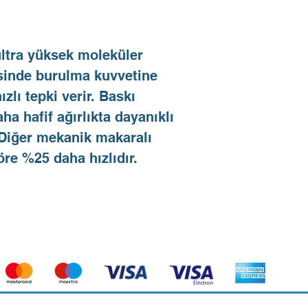
ltra yüksek moleküler
esinde burulma kuvvetine
ızlı tepki verir. Baskı
ha hafif ağırlıkta dayanıklı
 Diğer mekanik makaralı
re %25 daha hızlıdır.