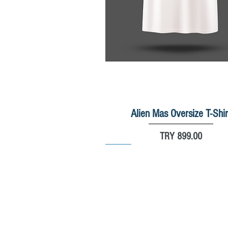
Alien Mas Oversize T-Shir
Quick View
Price
TRY 899.00
New
New
New
%20
%30
© 2025 by Massnowboard.