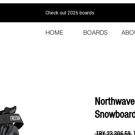
Check out 2026 boards
HOME
BOARDS
ABO
Northwav
Snowboard
R
 TRY 23,306.59 