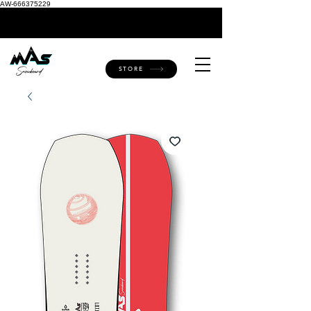
AW-666375229
Check out 2026 boards
STORE