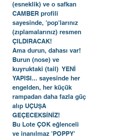
(esneklik) ve o safkan
CAMBER profili
sayesinde, 'pop'larınız
(zıplamalarınız) resmen
ÇILDIRACAK!
Ama durun, dahası var!
Burun (nose) ve
kuyruktaki (tail) YENİ
YAPISI... sayesinde her
engelden, her küçük
rampadan daha fazla güç
alıp UÇUŞA
GEÇECEKSİNİZ!
Bu Lote ÇOK eğlenceli
ve inanılmaz 'POPPY'