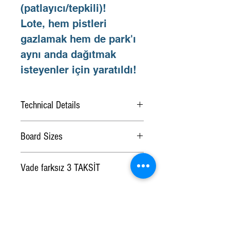
(patlayıcı/tepkili)!
Lote, hem pistleri
gazlamak hem de park'ı
aynı anda dağıtmak
isteyenler için yaratıldı!
Technical Details
Design: Traditional Camber
Board Sizes
Flex: Indeks 6,5
Base: Sinex Base
Terrain: All Mountain
Board
Recommended
Vade farksız 3 TAKSİT
Core: Core 4000
Size
Weight (Kg)
FIBERGLASS: TRI-AX & BI-AX
Biaxial & Triaxial fiberglass
152
55-74
components are specially made for
our snowboards
154
57-82
CARBON LAYER