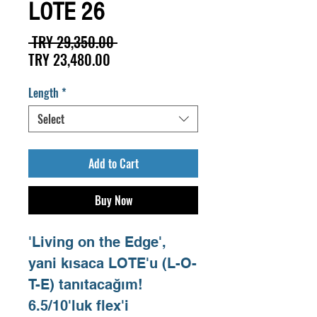
LOTE 26
Regular
 TRY 29,350.00 
Sale
Price
TRY 23,480.00
Price
Length
*
Select
Add to Cart
Buy Now
'Living on the Edge',
yani kısaca LOTE'u (L-O-
T-E) tanıtacağım!
6.5/10'luk flex'i